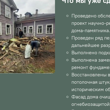
Что мы уже с
Проведено обсле
проект научно-р
дома-памятника
Проведен ряд п
дальнейшее раз
Выполнено подк
Выполнена замен
ремонт фундамен
Восстановлены в
потолочная штук
историческим об
Фасад дома очищ
огнебиозащитой 