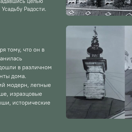
 задавшись целью
 Усадьбу Радости.
я тому, что он в
ранилась
 дошли в различном
нты дома.
ий модерн, лепные
аше, изразцовые
ыши, исторические