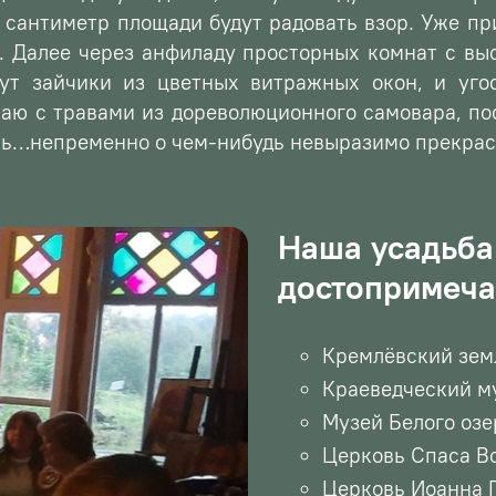
й сантиметр площади будут
радовать взор. Уже пр
и. Далее через анфиладу просторных комнат с в
ут зайчики из цветных витражных окон, и уго
аю с травами из дореволюционного самовара, пос
ть…непременно о чем-нибудь невыразимо прекрас
Наша усадьба 
достопримеча
Кремлёвский зем
Краеведческий м
Музей Белого озе
Церковь Спаса В
Церковь Иоанна 