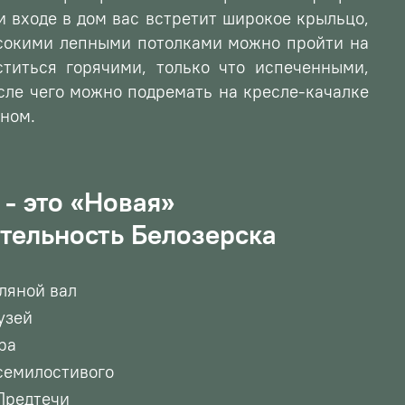
и входе в дом вас встретит широкое крыльцо,
ысокими лепными потолками можно пройти на
ститься горячими, только что испеченными,
ле чего можно подремать на кресле-качалке
ном.
- это «Новая»
тельность Белозерска
ляной вал
узей
ра
семилостивого
Предтечи